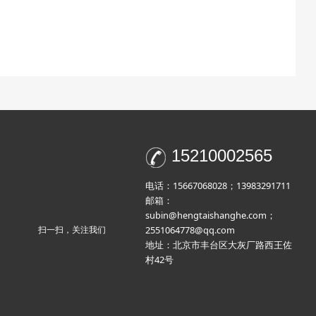
15210002565
电话：15667068028；13983291711
邮箱：
subin@hengtaishanghe.com；
2551064778@qq.com
扫一扫，关注我们
地址：北京市丰台区大灰厂路西王佐
村42号