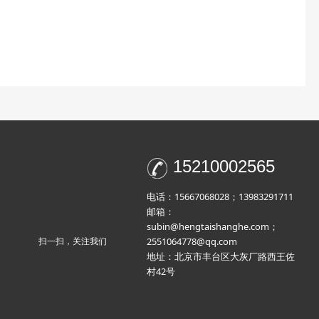
15210002565
电话：15667068028；13983291711
邮箱：
subin@hengtaishanghe.com；
2551064778@qq.com
扫一扫，关注我们
地址：北京市丰台区大灰厂路西王佐
村42号