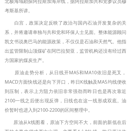
北极海域勘探阿拉斯加海岸线，据阿拉斯加共和党参议员穆
考斯基所讲。
白宫，政策决定反映了政治与国内石油开发复杂的关
系，并将邀请单独与共和党和环保人士见面。整体能源顾问
凯文书说奥巴马的能源政策，不仅仅是石油和天然气。他指
出监管限制山顶煤矿在阿巴拉契亚，监管机构还没有经过西
方国家的煤炭生产。
原油走势分析，从日线开MA5和MA10依旧是死叉，
MACD方面快线还是向下开口，昨日K线触及MA5均线便收
到压制，表示上方阻力依旧非常强劲而昨日也是再次靠近
2100一线之后便出现反弹，日线也在这一线形成双底。油
价暂时也进入到2100-2200的区间整理中。
原油从k线图看，原油下方空间不大，前面的新低在后