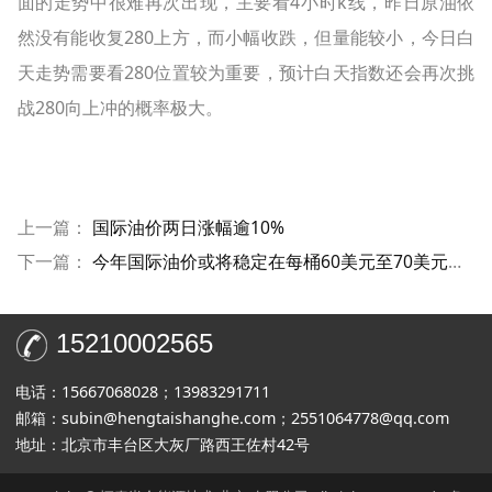
面的走势中很难再次出现，主要看4小时k线，昨日原油依
然没有能收复280上方，而小幅收跌，但量能较小，今日白
天走势需要看280位置较为重要，预计白天指数还会再次挑
战280向上冲的概率极大。
上一篇：
国际油价两日涨幅逾10%
下一篇：
今年国际油价或将稳定在每桶60美元至70美元之间
15210002565
电话：15667068028；13983291711
邮箱：subin@hengtaishanghe.com；2551064778@qq.com
地址：北京市丰台区大灰厂路西王佐村42号